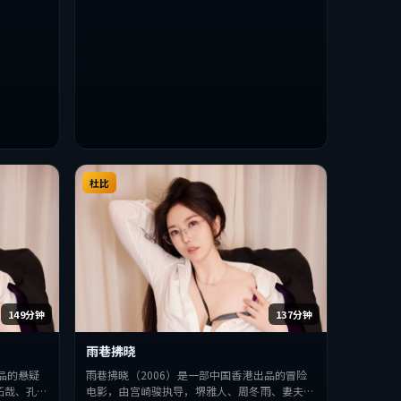
杜比
149分钟
137分钟
雨巷拂晓
品的悬疑
雨巷拂晓（2006）是一部中国香港出品的冒险
拓哉、孔
电影，由宫崎骏执导，堺雅人、周冬雨、妻夫木