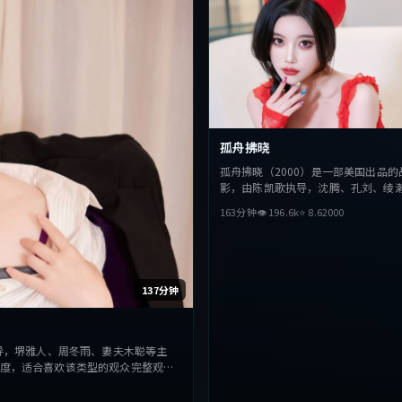
孤舟拂晓
孤舟拂晓（2000）是一部美国出品的
影，由陈凯歌执导，沈腾、孔刘、绫
演。影片在叙事与视听上力求突破，
163分钟
👁
196.6
k
⭐
8.6
2000
抉择，节奏张弛有度，适合喜欢该类
整观看。
137分钟
导，堺雅人、周冬雨、妻夫木聪等主
度，适合喜欢该类型的观众完整观