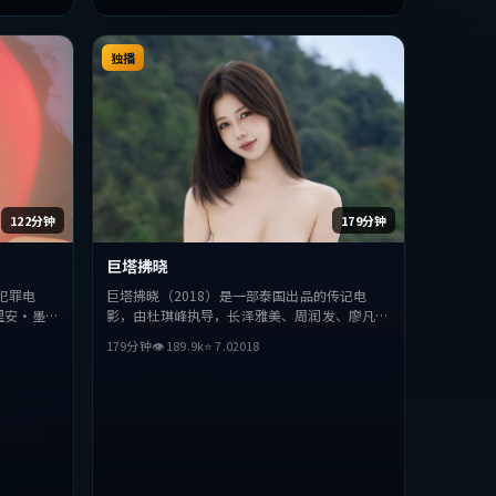
独播
122分钟
179分钟
巨塔拂晓
犯罪电
巨塔拂晓（2018）是一部泰国出品的传记电
里安·墨
影，由杜琪峰执导，长泽雅美、周润发、廖凡等
听上力求突
主演。影片在叙事与视听上力求突破，探讨人性
179分钟
👁
189.9
k
⭐
7.0
2018
，适合喜欢
与抉择，节奏张弛有度，适合喜欢该类型的观众
完整观看。