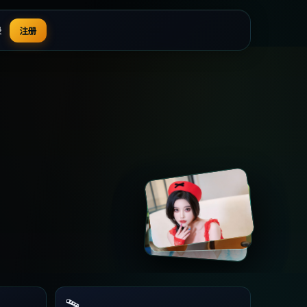
录
注册
🎬