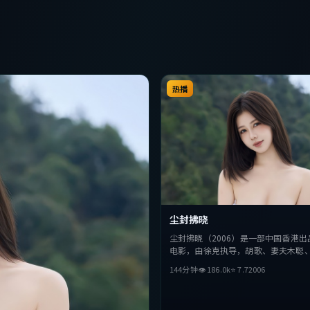
热播
尘封拂晓
尘封拂晓（2006）是一部中国香港出
电影，由徐克执导，胡歌、妻夫木聪
主演。影片在叙事与视听上力求突破
144分钟
👁
186.0
k
⭐
7.7
2006
与抉择，节奏张弛有度，适合喜欢该
完整观看。