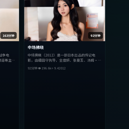
163分钟
92分钟
中场拂晓
战争电
中场拂晓（2012）是一部日本出品的传记电
濑遥等主
影，由细田守执导，全度妍、张曼玉、汤姆·哈
探讨人性与
迪等主演。影片在叙事与视听上力求突破，探讨
92分钟
👁
196.6
k
⭐
9.4
2012
型的观众完
人性与抉择，节奏张弛有度，适合喜欢该类型的
观众完整观看。