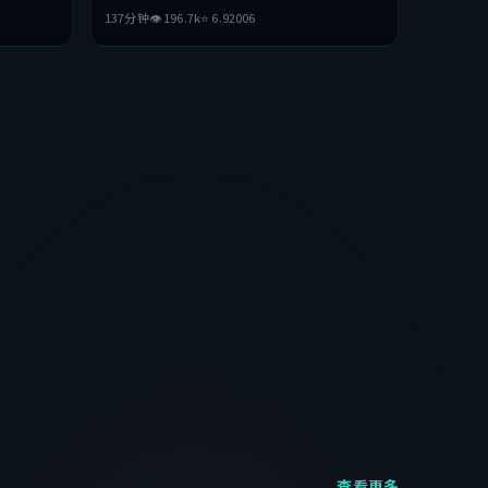
听上力求突
聪等主演。影片在叙事与视听上力求突破，探讨
137分钟
👁
196.7
k
⭐
6.9
2006
，适合喜欢
人性与抉择，节奏张弛有度，适合喜欢该类型的
观众完整观看。
查看更多