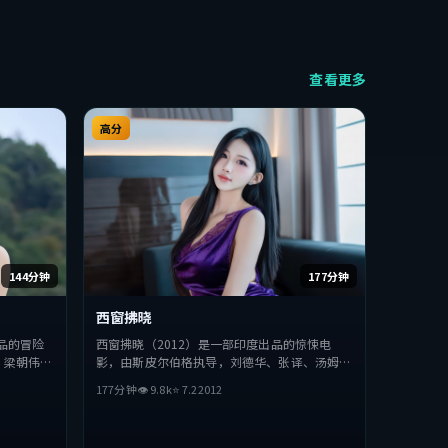
查看更多
高分
144分钟
177分钟
西窗拂晓
品的冒险
西窗拂晓（2012）是一部印度出品的惊悚电
、梁朝伟等
影，由斯皮尔伯格执导，刘德华、张译、汤姆·
，探讨人性
哈迪等主演。影片在叙事与视听上力求突破，探
177分钟
👁
9.8
k
⭐
7.2
2012
类型的观众
讨人性与抉择，节奏张弛有度，适合喜欢该类型
的观众完整观看。