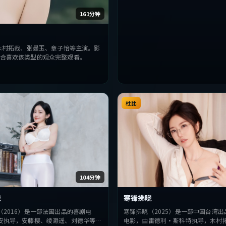
161分钟
木村拓哉、张曼玉、章子怡等主演。影
合喜欢该类型的观众完整观看。
杜比
104分钟
晓
寒锋拂晓
（2016）是一部法国出品的喜剧电
寒锋拂晓（2025）是一部中国台湾出
安执导，安藤樱、绫濑遥、刘德华等主
电影，由雷德利·斯科特执导，木村