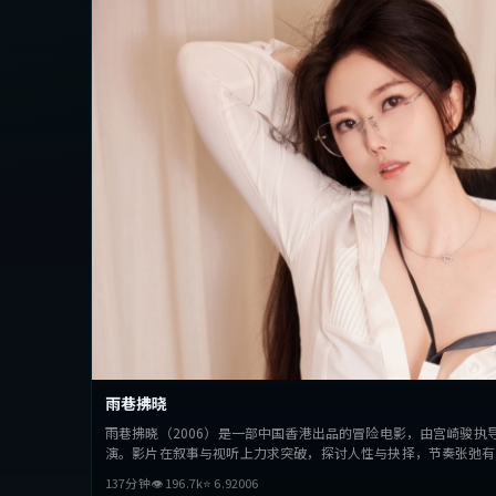
雨巷拂晓
雨巷拂晓（2006）是一部中国香港出品的冒险电影，由宫崎骏执
演。影片在叙事与视听上力求突破，探讨人性与抉择，节奏张弛有
看。
137分钟
👁
196.7
k
⭐
6.9
2006