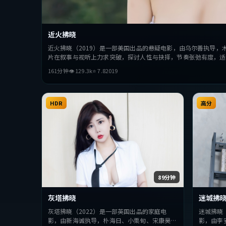
近火拂晓
近火拂晓（2019）是一部美国出品的悬疑电影，由乌尔善执导，
片在叙事与视听上力求突破，探讨人性与抉择，节奏张弛有度，适
161分钟
👁
129.3
k
⭐
7.8
2019
HDR
高分
89分钟
灰塔拂晓
迷城拂
灰塔拂晓（2022）是一部英国出品的家庭电
迷城拂晓
影，由新海诚执导，朴海日、小栗旬、宋康昊等
影，由李