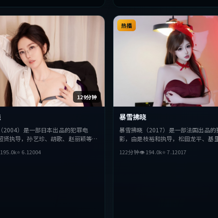
热播
129分钟
晓
暴雪拂晓
（2004）是一部日本出品的犯罪电
暴雪拂晓（2017）是一部法国出品的
超贤执导，孙艺珍、胡歌、赵丽颖等主
影，由是枝裕和执导，松田龙平、基
在叙事与视听上力求突破，探讨人性与
菲、孙艺珍等主演。影片在叙事与视

195.0
k
⭐
6.1
2004
122分钟
👁
194.0
k
⭐
7.1
2017
奏张弛有度，适合喜欢该类型的观众完
破，探讨人性与抉择，节奏张弛有度
该类型的观众完整观看。