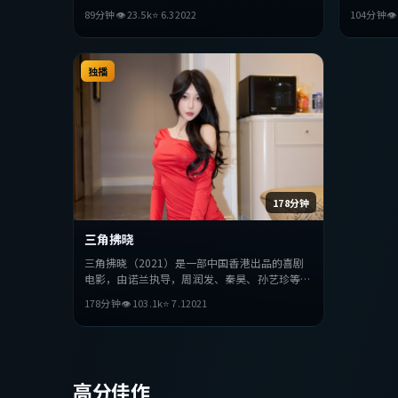
主演。影片在叙事与视听上力求突破，探讨人性
演。影片
89分钟
👁
23.5
k
⭐
6.3
2022
104分钟

与抉择，节奏张弛有度，适合喜欢该类型的观众
抉择，节
完整观看。
整观看。
独播
178分钟
三角拂晓
三角拂晓（2021）是一部中国香港出品的喜剧
电影，由诺兰执导，周润发、秦昊、孙艺珍等主
演。影片在叙事与视听上力求突破，探讨人性与
178分钟
👁
103.1
k
⭐
7.1
2021
抉择，节奏张弛有度，适合喜欢该类型的观众完
整观看。
高分佳作