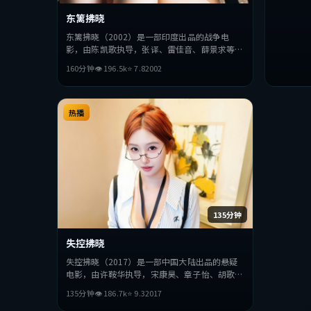
东篱拂晓
东篱拂晓（2002）是一部印度出品的战争电
影，由陈凯歌执导，张译、雷佳音、薛景求等主
演。影片在叙事与视听上力求突破，探讨人性与
160分钟
👁
196.5
k
⭐
7.8
2002
抉择，节奏张弛有度，适合喜欢该类型的观众完
整观看。
热播
135分钟
失控拂晓
失控拂晓（2017）是一部中国大陆出品的悬疑
电影，由许鞍华执导，宋康昊、章子怡、胡歌等
主演。影片在叙事与视听上力求突破，探讨人性
135分钟
👁
186.7
k
⭐
9.3
2017
与抉择，节奏张弛有度，适合喜欢该类型的观众