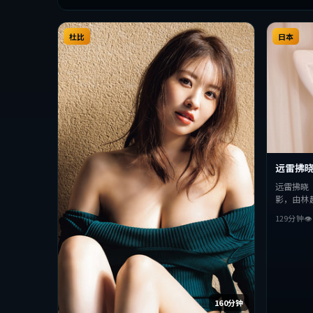
杜比
日本
远雷拂
远雷拂晓
影，由林
演。影片
129分钟

抉择，节
整观看。
160分钟