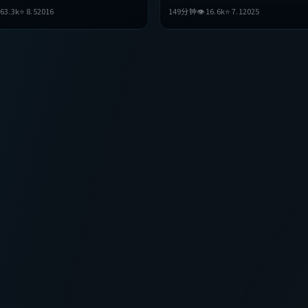
在叙事与视听上力求突破，探讨人性与
刘、孙艺珍等主演。影片在叙事与视

63.3
k
⭐
8.5
2016
149分钟
👁
16.6
k
⭐
7.1
2025
奏张弛有度，适合喜欢该类型的观众完
破，探讨人性与抉择，节奏张弛有度
该类型的观众完整观看。